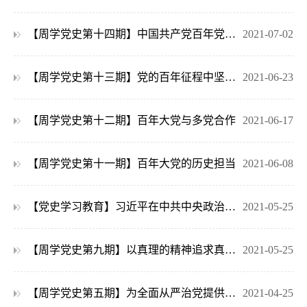
【周学党史第十四期】中国共产党百年党性教育的历史经验
2021-07-02
【周学党史第十三期】党的百年征程中坚持理论强党的宝贵经验
2021-06-23
【周学党史第十二期】百年大党与多党合作
2021-06-17
【周学党史第十一期】百年大党的历史担当
2021-06-08
【党史学习教育】习近平在中共中央政治局第二十九次集体学习时强调 保持生态文明建设战略定力...
2021-05-25
【周学党史第九期】以真理的精神追求真理（人民观点）——中国共产党百年辉煌的内在逻辑
2021-05-25
【周学党史第五期】为全面从严治党提供制度保障
2021-04-25