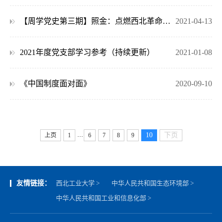
【周学党史第三期】照金：点燃西北革命火种
2021-04-13
2021年度党支部学习参考（持续更新）
2021-01-08
《中国制度面对面》
2020-09-10
...
10
下页
上页
1
6
7
8
9
友情链接：
西北工业大学 >
中华人民共和国生态环境部 >
中华人民共和国工业和信息化部 >