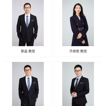
蔡晶 教授
齐继艳 教授