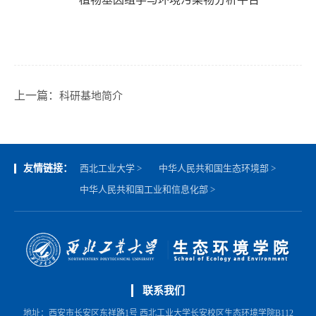
上一篇：
科研基地简介
友情链接：
西北工业大学 >
中华人民共和国生态环境部 >
中华人民共和国工业和信息化部 >
联系我们
地址：西安市长安区东祥路1号 西北工业大学长安校区生态环境学院B112