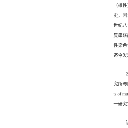
（雄性
史，因
世纪八
复串联
性染色
迄今发
究所与国内多
ts o
一研究