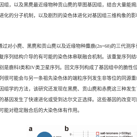
因组，以及黑麂最近缘物种贡山麂的草图基因组，结合大量能揭示
进化的分子机制，以及剧烈的染色体进化对基因组三维构象的影
通过对小麂、黑麂和贡山麂以及近缘物种麋鹿
(2n=68)的三代
复序列结构介导的有可能的染色体串联融合机制。该重复序列结
别是鹿科I类和IV类卫星序列。回文序列构成了基因组中的脆性
列很可能会与另一条祖先染色体的端粒序列发生非等位的同源重
因组学的方法，该研究还发现在黑麂、贡山麂和赤麂这三种发生
的基因发生了快速进化或受到达尔文正选择。这些基因的改变可
可能对稳定融合后的大染色体有作用。