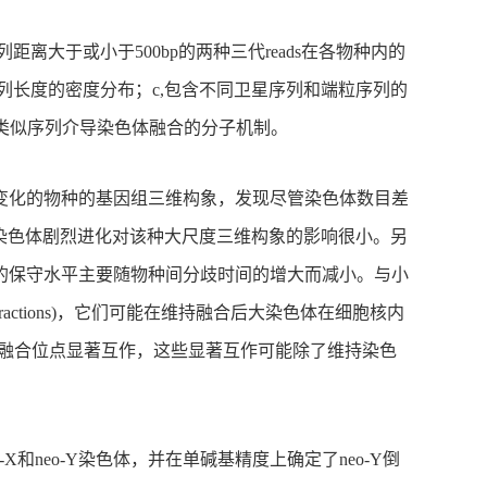
列距离大于或小于500bp的两种三代reads在各物种内的
序列长度的密度分布；c,包含不同卫星序列和端粒序列的
端粒类似序列介导染色体融合的分子机制。
变化的物种的基因组三维构象，发现尽管染色体数目差
甚小，表明染色体剧烈进化对该种大尺度三维构象的影响很小。另
间的保守水平主要随物种间分歧时间的增大而减小。与小
teractions)，它们可能在维持融合后大染色体在细胞核内
融合位点显著互作，这些显著互作可能除了维持染色
eo-X和neo-Y染色体，并在单碱基精度上确定了neo-Y倒