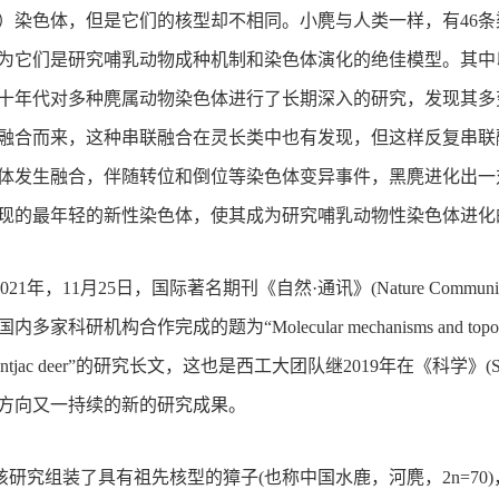
）染色体，但是它们的核型却不相同。小麂与人类一样，有46
为它们是研究哺乳动物成种机制和染色体演化的绝佳模型。其中
十年代对多种麂属动物染色体进行了长期深入的研究，发现其多变的
融合而来，这种串联融合在灵长类中也有发现，但这样反复串联
体发生融合，伴随转位和倒位等染色体变异事件，黑麂进化出一对新性染色体
现的最年轻的新性染色体，使其成为研究哺乳动物性染色体进化
2021年，11月25日，国际著名期刊《自然·通讯》(Nature Comm
家科研机构合作完成的题为“Molecular mechanisms and topological con
f muntjac deer”的研究长文，这也是西工大团队继2019年在《科
方向又一持续的新的研究成果。
该研究组装了具有祖先核型的獐子
(也称中国水鹿，河麂，2n=70)