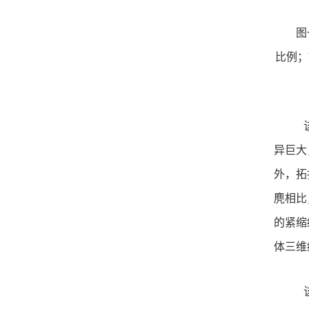
图
比例；
异巨大
外，拓
麂相比，
的紧缩
体三维