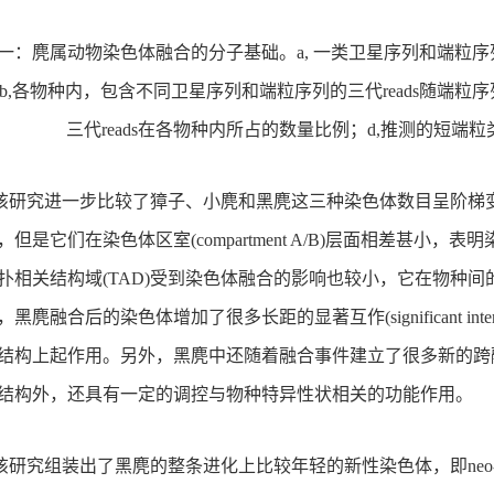
一：麂属动物染色体融合的分子基础。
a, 一类卫星序列和端粒序
b,各物种内，包含不同卫星序列和端粒序列的三代reads随端粒
三代reads在各物种内所占的数量比例；d,推测的短
该研究进一步比较了獐子、小麂和黑麂这三种染色体数目呈阶梯
，但是它们在染色体区室
(compartment A/B)层面相差
扑相关结构域(TAD)受到染色体融合的影响也较小，它在物种
黑麂融合后的染色体增加了很多长距的显著互作(significant in
结构上起作用。另外，黑麂中还随着融合事件建立了很多新的跨
结构外，还具有一定的调控与物种特异性状相关的功能作用。
该研究组装出了黑麂的整条进化上比较年轻的新性染色体，即
n