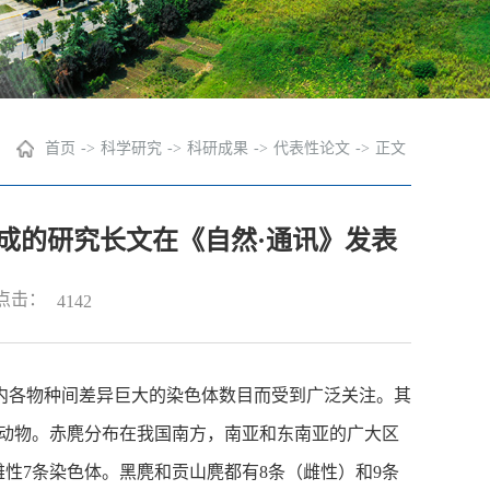
首页
->
科学研究
->
科研成果
->
代表性论文
->
正文
成的研究长文在《自然·通讯》发表
点击：
4142
内各物种间差异巨大的染色体数目而受到广泛关注。其
动物。赤麂分布在我国南方，南亚和东南亚的广大区
雄性7条染色体。黑麂和贡山麂都有8条（雌性）和9条