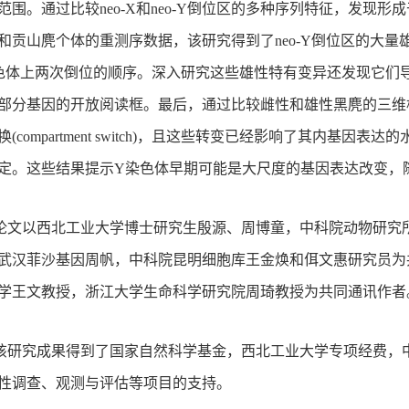
范围。通过比较neo-X和neo-Y倒位区的多种序列特征，发现形成
和贡山麂个体的重测序数据，该研究得到了neo-Y倒位区的大量
染色体上两次倒位的顺序。深入研究这些雄性特有变异还发现它们导
部分基因的开放阅读框。最后，通过比较雌性和雄性黑麂的三维构
(compartment switch)，且这些转变已经影响了其内基因
定。这些结果提示Y染色体早期可能是大尺度的基因表达改变，
论文以西北工业大学博士研究生殷源、周博童，中科院动物研究
武汉菲沙基因周帆，中科院昆明细胞库王金焕和佴文惠研究员为
学王文教授，浙江大学生命科学研究院周琦教授为共同通讯作者
该研究成果得到了国家自然科学基金，西北工业大学专项经费，
性调查、观测与评估等项目的支持。