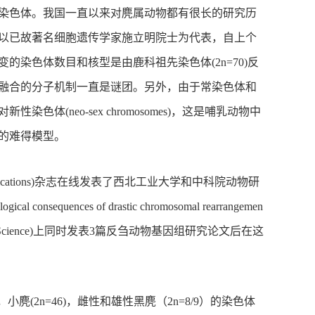
条染色体。我国一直以来对麂属动物都有很长的研究历
以已故著名细胞遗传学家施立明院士为代表，自上个
染色体数目和核型是由鹿科祖先染色体(2n=70)反
融合的分子机制一直是谜团。另外，由于常染色体和
(neo-sex chromosomes)，这是哺乳动物中
的难得模型。
unications)杂志在线发表了西北工业大学和中科院动物研
sequences of drastic chromosomal rearrangemen
学》(Science)上同时发表3篇反刍动物基因组研究论文后在这
，小麂(2n=46)，雌性和雄性黑麂（2n=8/9）的染色体