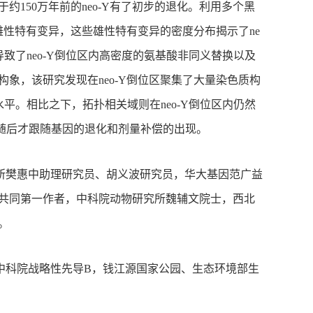
于约150万年前的neo-Y有了初步的退化。利用多个黑
雄性特有变异，这些雄性特有变异的密度分布揭示了ne
致了neo-Y倒位区内高密度的氨基酸非同义替换以及
象，该研究发现在neo-Y倒位区聚集了大量染色质构
表达的水平。相比之下，拓扑相关域则在neo-Y倒位区内仍然
随后才跟随基因的退化和剂量补偿的出现。
所樊惠中助理研究员、胡义波研究员，华大基因范广益
共同第一作者，中科院动物研究所魏辅文院士，西北
。
中科院战略性先导
B，钱江源国家公园、生态环境部生